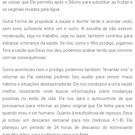
as coisas que Ele permitiu após o Dilúvio para substituir as frutas e
os vegetais levados pela água.
Outra forma de prejudicar a saúde é dormir tarde e acordar cedo,
sem sono suficiente entre um e outro. A escolha de não exercer
moderação, seja no trabalho, seja no lazer, também contribui para
esbanjar a herança da saúde. Se nós, como o filho pródigo, jogamos
fora a saúde que Deus nos deu, podemos acabar tendo que conviver
com as consequências.
Como aconteceu com o pródigo, podemos também “levantar-nos” e
retornar ao Pai celestial, pedindo Seu auxílio para vencer maus
hábitos e situações desesperadoras. Ele nos conduzirá a uma saúde
melhor, mostrando onde buscar informações sobre mudanças
positivas no estilo de vida. Ele nos dará o autocontrole de que
precisamos para retornar ao plano original que Ele tinha para nós
quando criou o ser humano. Quanto à insuficiência de repouso, Deus
já incluiu um descanso semanal para nós (Hebreus 4:1-8). Ele
planejou um período de 24 horas de descanso do estressante
trabalho diário, para podermos repousar Nele.