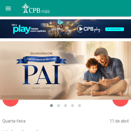

navigate_before
navigate_next
Quarta-feira
11 de abril