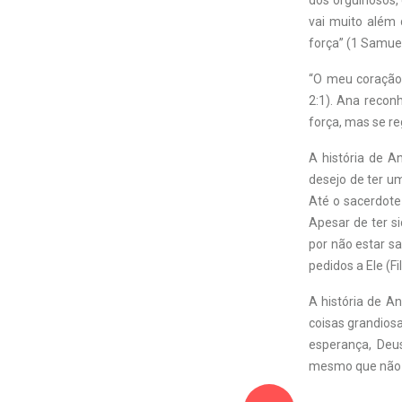
dos orgulhosos,
vai muito além 
força” (1 Samuel
“O meu coração
2:1). Ana recon
força, mas se re
A história de 
desejo de ter um
Até o sacerdote
Apesar de ter si
por não estar sa
pedidos a Ele (Fi
A história de 
coisas grandios
esperança, Deu
mesmo que não