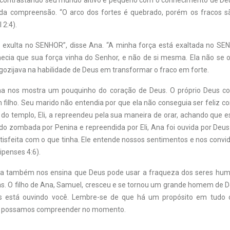
 contrastando seu mundo altivo e pequeno com o conhecimento de Deu
da compreensão. “O arco dos fortes é quebrado, porém os fracos s
 2:4).
 exulta no SENHOR”, disse Ana. “A minha força está exaltada no SE
hecia que sua força vinha do Senhor, e não de si mesma. Ela não se 
gozijava na habilidade de Deus em transformar o fraco em forte.
Ana nos mostra um pouquinho do coração de Deus. O próprio Deus c
 filho. Seu marido não entendia por que ela não conseguia ser feliz co
 do templo, Eli, a repreendeu pela sua maneira de orar, achando que e
do zombada por Penina e repreendida por Eli, Ana foi ouvida por Deus
tisfeita com o que tinha. Ele entende nossos sentimentos e nos convi
lipenses 4:6).
Ana também nos ensina que Deus pode usar a fraqueza dos seres hum
as. O filho de Ana, Samuel, cresceu e se tornou um grande homem de D
s está ouvindo você. Lembre-se de que há um propósito em tudo 
 possamos compreender no momento.