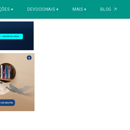
ÇÕES ▾
DEVOCIONAIS ▾
MAIS ▾
BLOG
⇱