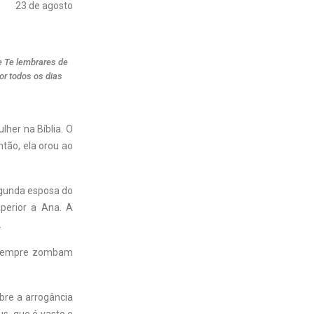
23 de agosto
 e Te lembrares de
or todos os dias
her na Bíblia. O
tão, ela orou ao
egunda esposa do
uperior a Ana. A
.
o sempre zombam
bre a arrogância