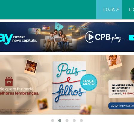
LOJA
⇱
LI