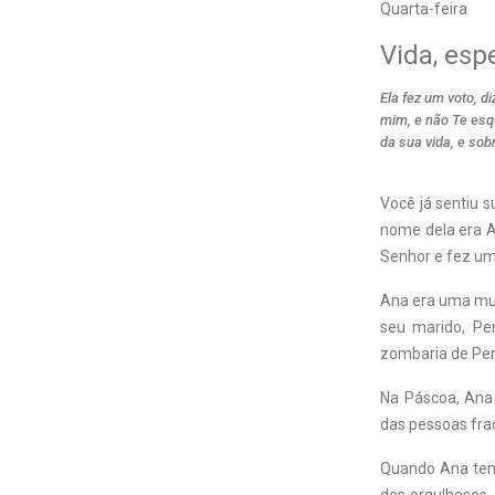
Quarta-feira
Vida, esp
Ela fez um voto, d
mim, e não Te esq
da sua vida, e so
Você já sentiu 
nome dela era A
Senhor e fez um 
Ana era uma mul
seu marido, Pen
zombaria de Pen
Na Páscoa, Ana
das pessoas fra
Quando Ana tem 