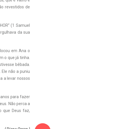
s, que é vasto e
ão revestidos de
NHOR” (1 Samuel
orgulhava da sua
olocou em Ana o
m o que já tinha.
stivesse bêbada.
. Ele não a puniu
da a levar nossos
anos para fazer
eus. Não perca a
o que Deus faz,