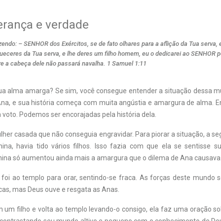
erança e verdade
izendo: – SENHOR dos Exércitos, se de fato olhares para a aflição da Tua serva,
ueceres da Tua serva, e lhe deres um filho homem, eu o dedicarei ao SENHOR p
bre a cabeça dele não passará navalha. 1 Samuel 1:11
sua alma amarga? Se sim, você consegue entender a situação dessa mul
na, e sua história começa com muita angústia e amargura de alma. En
voto. Podemos ser encorajadas pela história dela.
her casada que não conseguia engravidar. Para piorar a situação, a s
ina, havia tido vários filhos. Isso fazia com que ela se sentisse s
ina só aumentou ainda mais a amargura que o dilema de Ana causava
 foi ao templo para orar, sentindo-se fraca. As forças deste mund
cas, mas Deus ouve e resgata as Anas.
um filho e volta ao templo levando-o consigo, ela faz uma oração so