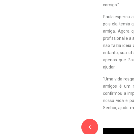
comigo.”
Paula esperou al
pois ela temia 
amiga. Agora q
profissional e a
não fazia ideia
entanto, sua of
apenas que Paul
ajudar.
“Uma vida resga
amigos é um mi
confirmou a imp
nossa vida e pa
Senhor, ajude-m
navigate_before