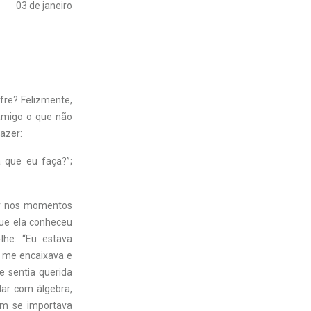
03 de janeiro
re? Felizmente,
amigo o que não
azer:
 que eu faça?”;
ar nos momentos
que ela conheceu
lhe: “Eu estava
 me encaixava e
me sentia querida
ar com álgebra,
uém se importava