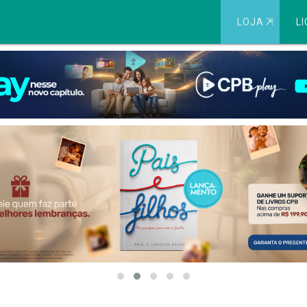
LOJA
⇱
LI