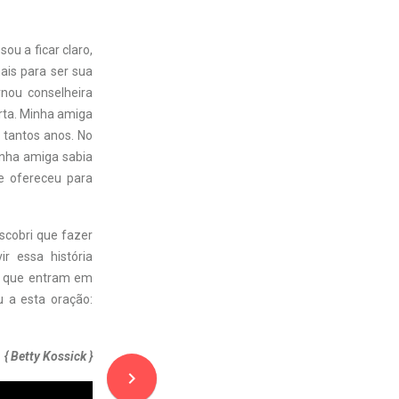
ou a ficar claro,
ais para ser sua
nou conselheira
erta. Minha amiga
 tantos anos. No
inha amiga sabia
se ofereceu para
scobri que fazer
r essa história
as que entram em
u a esta oração:
{ Betty Kossick }
navigate_next