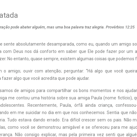
gatada
ração pode abater alguém, mas uma boa palavra traz alegria. Provérbios 12:25
se sente absolutamente desamparada, como eu, quando um amigo sof
ia com Deus nos dá conforto em saber que Ele pode fazer por um 
er. No entanto, quase sempre, existem algumas coisas que podemos f
m o amigo; ouvir com atenção; perguntar: “Há algo que você queira
 fazer algo que você acredita que pode ajudar.
isamos de amigos para compartilhar os bons momentos e nos ajud
miga me contou uma história sobre sua amiga Paula (nome fictício), 
olescentes. Recentemente, Paula, órfã ainda criança, confessou-
ando em me suicidar no dia em que nos conhecemos. Sentia que não
ria. Tudo estava dando errado. Era difícil crescer sem os pais. Não 
as, como você se demonstrou amigável e se ofereceu para me ajud
perança. Não consigo explicar, mas pela primeira vez senti que alg