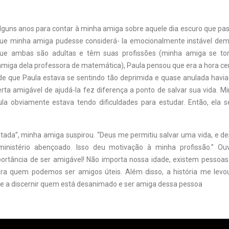
guns anos para contar à minha amiga sobre aquele dia escuro que pass
que minha amiga pudesse considerá- la emocionalmente instável dem
ue ambas são adultas e têm suas profissões (minha amiga se tor
 amiga dela professora de matemática), Paula pensou que era a hora c
 de que Paula estava se sentindo tão deprimida e quase anulada havia
erta amigável de ajudá-la fez diferença a ponto de salvar sua vida. M
a obviamente estava tendo dificuldades para estudar. Então, ela 
tada”, minha amiga suspirou. “Deus me permitiu salvar uma vida, e de
nistério abençoado. Isso deu motivação à minha profissão.” Ouvi
ortância de ser amigável! Não importa nossa idade, existem pesso
ra quem podemos ser amigos úteis. Além disso, a história me levo
e a discernir quem está desanimado e ser amiga dessa pessoa