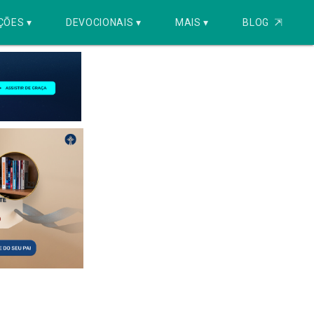
ÇÕES ▾
DEVOCIONAIS ▾
MAIS ▾
BLOG
⇱