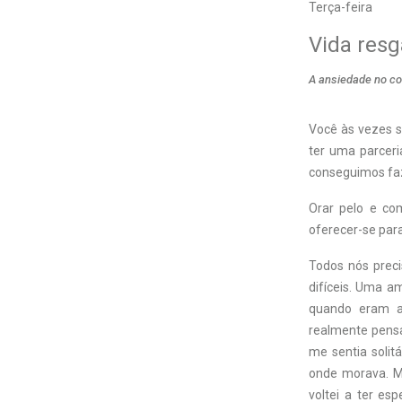
Terça-feira
Vida res
A ansiedade no co
Você às vezes 
ter uma parcer
conseguimos faz
Orar pelo e co
oferecer-se para
Todos nós prec
difíceis. Uma a
quando eram ad
realmente pens
me sentia solitá
onde morava. M
voltei a ter es