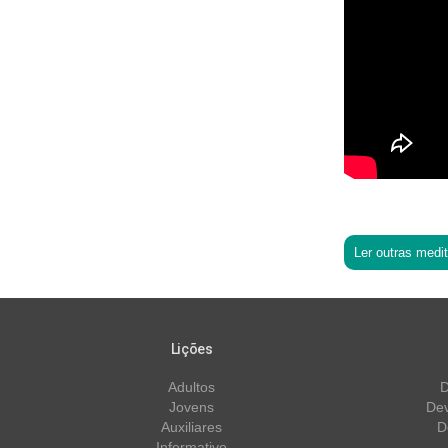
Ler outras medi
Lições
Adultos
D
Jovens
Dev
Auxiliares
D
Informativo