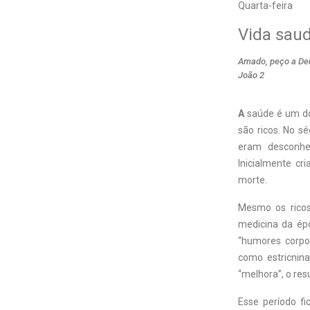
Quarta-feira
Vida sau
Amado, peço a Deu
João 2
A
saúde é um do
são ricos. No s
eram desconhec
Inicialmente cr
morte.
Mesmo os ricos
medicina da ép
“humores corpor
como estricnin
“melhora”, o re
Esse período fi