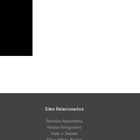
Sites Relacionados
Revista Adventista
Nosso Amiguinho
Vida e Saúde
Ellen White Books