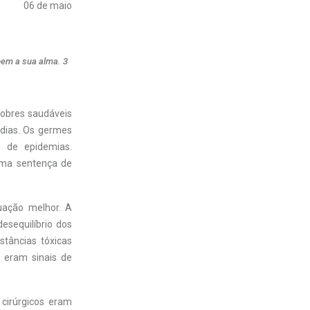
06 de maio
bem a sua alma. 3
pobres saudáveis
 dias. Os germes
s de epidemias.
 uma sentença de
uação melhor. A
sequilíbrio dos
stâncias tóxicas
 eram sinais de
 cirúrgicos eram