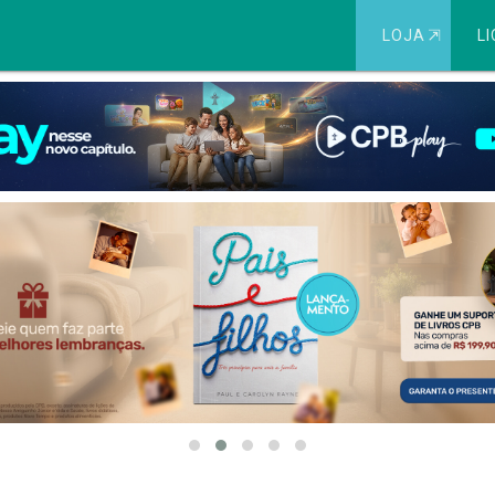
LOJA
⇱
LI