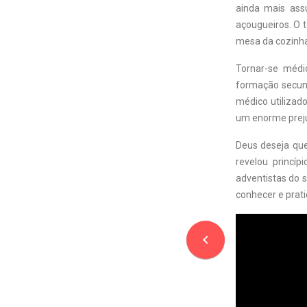
ainda mais ass
açougueiros. O 
mesa da cozinha
Tornar-se médi
formação secund
médico utilizad
um enorme preju
Deus deseja que
revelou princíp
adventistas do 
conhecer e prati
navigate_before