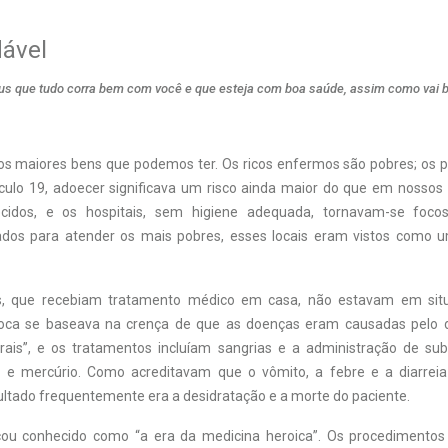
dável
s que tudo corra bem com você e que esteja com boa saúde, assim como vai 
s maiores bens que podemos ter. Os ricos enfermos são pobres; os 
éculo 19, adoecer significava um risco ainda maior do que em nossos
idos, e os hospitais, sem higiene adequada, tornavam-se foco
iados para atender os mais pobres, esses locais eram vistos como
, que recebiam tratamento médico em casa, não estavam em sit
oca se baseava na crença de que as doenças eram causadas pelo de
ais”, e os tratamentos incluíam sangrias e a administração de sub
a e mercúrio. Como acreditavam que o vômito, a febre e a diarreia
sultado frequentemente era a desidratação e a morte do paciente.
cou conhecido como “a era da medicina heroica”. Os procedimentos