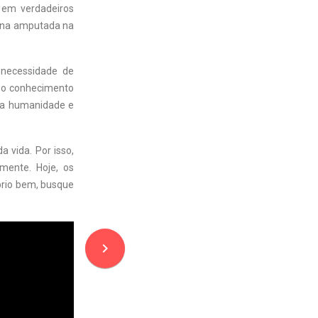
 em verdadeiros
erna amputada na
 necessidade de
o o conhecimento
a a humanidade e
 vida. Por isso,
amente. Hoje, os
prio bem, busque
navigate_next