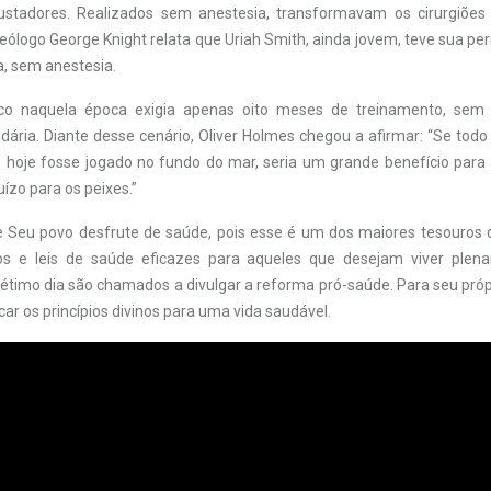
ustadores. Realizados sem anestesia, transformavam os cirurgiões
teólogo George Knight relata que Uriah Smith, ainda jovem, teve sua p
, sem anestesia.
co naquela época exigia apenas oito meses de treinamento, sem
ária. Diante desse cenário, Oliver Holmes chegou a afirmar: “Se tod
o hoje fosse jogado no fundo do mar, seria um grande benefício par
ízo para os peixes.”
 Seu povo desfrute de saúde, pois esse é um dos maiores tesouros da
ios e leis de saúde eficazes para aqueles que desejam viver plen
sétimo dia são chamados a divulgar a reforma pró-saúde. Para seu pró
car os princípios divinos para uma vida saudável.