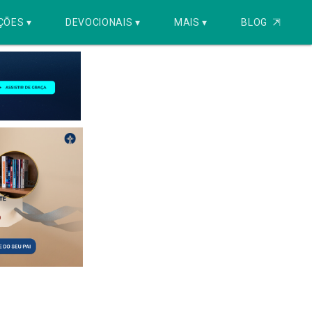
ÇÕES ▾
DEVOCIONAIS ▾
MAIS ▾
BLOG
⇱