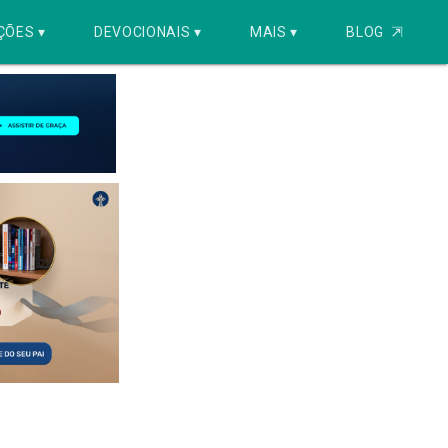
ÇÕES ▾
DEVOCIONAIS ▾
MAIS ▾
BLOG
⇱