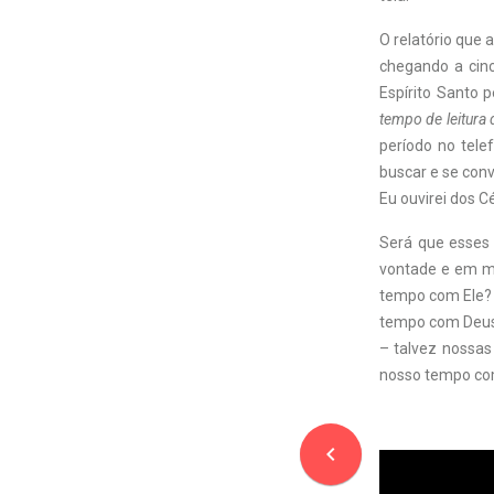
O relatório que
chegando a cinc
Espírito Santo 
tempo de leitura
período no tele
buscar e se con
Eu ouvirei dos C
Será que esses
vontade e em m
tempo com Ele? 
tempo com Deus,
– talvez nossas
nosso tempo co
navigate_before