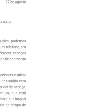
27 de agosto
eus maus
om eles, podemos
 um telefone, em
erecer serviços
e posicionamento
onhecer e ativar
to do usuário com
ueci do serviço.
elular, que está
laro que larguei
ório de tempo de