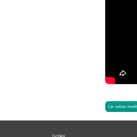
Ler outras medi
Lições