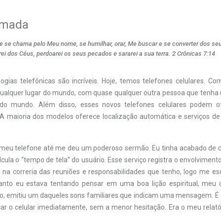
amada
e se chama pelo Meu nome, se humilhar, orar, Me buscar e se converter dos s
ei dos Céus, perdoarei os seus pecados e sararei a sua terra. 2 Crônicas 7:14
ogias telefônicas são incríveis. Hoje, temos telefones celulares. C
qualquer lugar do mundo, com quase qualquer outra pessoa que tenha
 do mundo. Além disso, esses novos telefones celulares podem of
. A maioria dos modelos oferece localização automática e serviços d
eu telefone até me deu um poderoso sermão. Eu tinha acabado de c
lcula o “tempo de tela” do usuário. Esse serviço registra o envolvimen
, na correria das reuniões e responsabilidades que tenho, logo me esq
anto eu estava tentando pensar em uma boa lição espiritual, meu c
o, emitiu um daqueles sons familiares que indicam uma mensagem. É c
icar o celular imediatamente, sem a menor hesitação. Era o meu relat