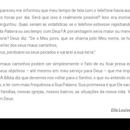
 apareceu me informou que meu tempo de tela com o telefone havia 
o horas por dia. Será que isso é realmente possível? Isso era incríve
perguntou:
Quais seriam as estatísticas se o telefone estivesse registran
 da Palavra ou seu tempo com Deus?
A porcentagem seria maior ou meno
fone? Deus diz: “Se o Meu povo, que se chama pelo Meu nome, se hu
verter dos seus maus caminhos,
éus, perdoarei os seus pecados e sararei a sua terra.”
 maus caminhos podem ser simplesmente o fato de eu ficar presa e
eus objetivos – até mesmo em meu serviço para Deus – que me im
A Bíblia diz que devemos nos voltar para o Senhor, o que eu entendo 
 e ler com mais frequência a Sua Palavra. Sua promessa é que Ele sara
 famílias, nossas igrejas, nossos bairros, as situações da nossa vida
m Deus.
Ella Loui