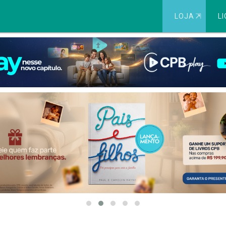
LOJA
⇱
LI