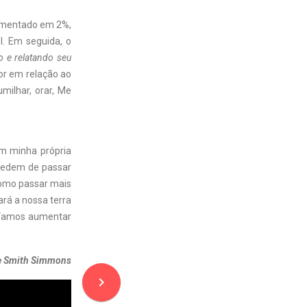
aumentado em 2%,
l. Em seguida, o
do e relatando seu
r em relação ao
milhar, orar, Me
m minha própria
pedem de passar
como passar mais
rá a nossa terra
. Vamos aumentar
se Smith Simmons
navigate_next