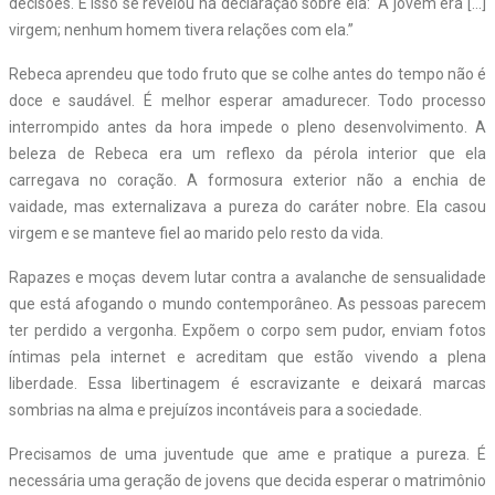
decisões. E isso se revelou na declaração sobre ela: “A jovem era […]
virgem; nenhum homem tivera relações com ela.”
Rebeca aprendeu que todo fruto que se colhe antes do tempo não é
doce e saudável. É melhor esperar amadurecer. Todo processo
interrompido antes da hora impede o pleno desenvolvimento. A
beleza de Rebeca era um reflexo da pérola interior que ela
carregava no coração. A formosura exterior não a enchia de
vaidade, mas externalizava a pureza do caráter nobre. Ela casou
virgem e se manteve fiel ao marido pelo resto da vida.
Rapazes e moças devem lutar contra a avalanche de sensualidade
que está afogando o mundo contemporâneo. As pessoas parecem
ter perdido a vergonha. Expõem o corpo sem pudor, enviam fotos
íntimas pela internet e acreditam que estão vivendo a plena
liberdade. Essa libertinagem é escravizante e deixará marcas
sombrias na alma e prejuízos incontáveis para a sociedade.
Precisamos de uma juventude que ame e pratique a pureza. É
necessária uma geração de jovens que decida esperar o matrimônio