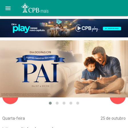

navigate_before
navigate_next
Quarta-feira
25 de outubro