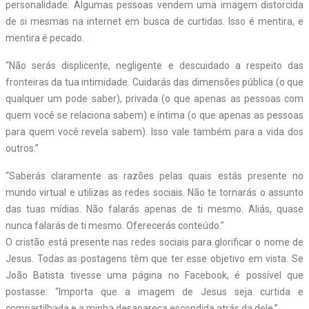
personalidade. Algumas pessoas vendem uma imagem distorcida
de si mesmas na internet em busca de curtidas. Isso é mentira, e
mentira é pecado.
“Não serás displicente, negligente e descuidado a respeito das
fronteiras da tua intimidade. Cuidarás das dimensões pública (o que
qualquer um pode saber), privada (o que apenas as pessoas com
quem você se relaciona sabem) e íntima (o que apenas as pessoas
para quem você revela sabem). Isso vale também para a vida dos
outros.”
“Saberás claramente as razões pelas quais estás presente no
mundo virtual e utilizas as redes sociais. Não te tornarás o assunto
das tuas mídias. Não falarás apenas de ti mesmo. Aliás, quase
nunca falarás de ti mesmo. Oferecerás conteúdo.”
O cristão está presente nas redes sociais para glorificar o nome de
Jesus. Todas as postagens têm que ter esse objetivo em vista. Se
João Batista tivesse uma página no Facebook, é possível que
postasse: “Importa que a imagem de Jesus seja curtida e
compartilhada e a minha desapareça escondida atrás da dele.”