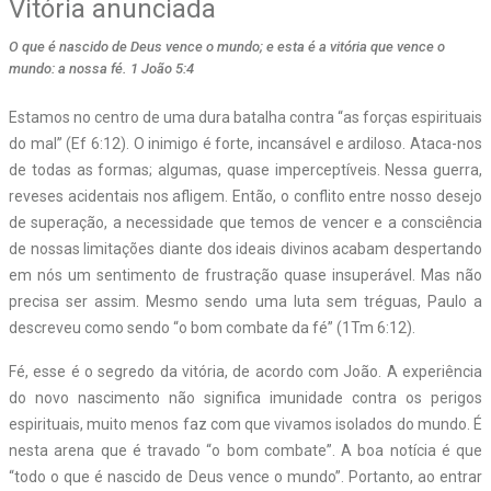
Vitória anunciada
O que é nascido de Deus vence o mundo; e esta é a vitória que vence o
mundo: a nossa fé. 1 João 5:4
Estamos no centro de uma dura batalha contra “as forças espirituais
do mal” (Ef 6:12). O inimigo é forte, incansável e ardiloso. Ataca-nos
de todas as formas; algumas, quase imperceptíveis. Nessa guerra,
reveses acidentais nos afligem. Então, o conflito entre nosso desejo
de superação, a necessidade que temos de vencer e a consciência
de nossas limitações diante dos ideais divinos acabam despertando
em nós um sentimento de frustração quase insuperável. Mas não
precisa ser assim. Mesmo sendo uma luta sem tréguas, Paulo a
descreveu como sendo “o bom combate da fé” (1Tm 6:12).
Fé, esse é o segredo da vitória, de acordo com João. A experiência
do novo nascimento não significa imunidade contra os perigos
espirituais, muito menos faz com que vivamos isolados do mundo. É
nesta arena que é travado “o bom combate”. A boa notícia é que
“todo o que é nascido de Deus vence o mundo”. Portanto, ao entrar