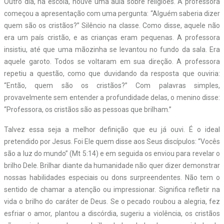
Outro dia, na escola, houve uma aula sobre religiões. A professora
começou a apresentação com uma pergunta: “Alguém saberia dizer
quem são os cristãos?” Silêncio na classe. Como disse, aquele não
era um país cristão, e as crianças eram pequenas. A professora
insistiu, até que uma mãozinha se levantou no fundo da sala. Era
aquele garoto. Todos se voltaram em sua direção. A professora
repetiu a questão, como que duvidando da resposta que ouviria:
“Então, quem são os cristãos?” Com palavras simples,
provavelmente sem entender a profundidade delas, o menino disse:
“Professora, os cristãos são as pessoas que brilham.”
Talvez essa seja a melhor definição que eu já ouvi. É o ideal
pretendido por Jesus. Foi Ele quem disse aos Seus discípulos: “Vocês
são a luz do mundo” (Mt 5:14) e em seguida os enviou para revelar o
brilho Dele. Brilhar diante da humanidade não quer dizer demonstrar
nossas habilidades especiais ou dons surpreendentes. Não tem o
sentido de chamar a atenção ou impressionar. Significa refletir na
vida o brilho do caráter de Deus. Se o pecado roubou a alegria, fez
esfriar o amor, plantou a discórdia, sugeriu a violência, os cristãos