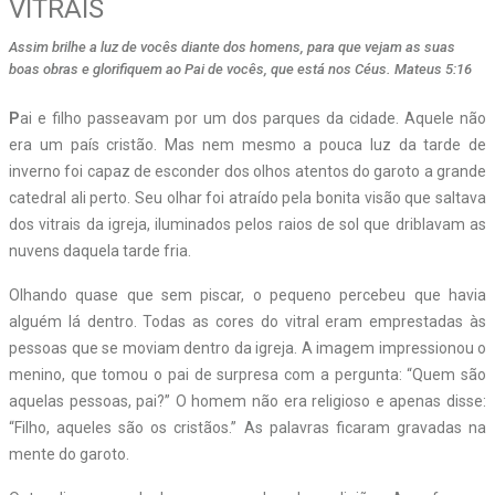
VITRAIS
Assim brilhe a luz de vocês diante dos homens, para que vejam as suas
boas obras e glorifiquem ao Pai de vocês, que está nos Céus. Mateus 5:16
P
ai e filho passeavam por um dos parques da cidade. Aquele não
era um país cristão. Mas nem mesmo a pouca luz da tarde de
inverno foi capaz de esconder dos olhos atentos do garoto a grande
catedral ali perto. Seu olhar foi atraído pela bonita visão que saltava
dos vitrais da igreja, iluminados pelos raios de sol que driblavam as
nuvens daquela tarde fria.
Olhando quase que sem piscar, o pequeno percebeu que havia
alguém lá dentro. Todas as cores do vitral eram emprestadas às
pessoas que se moviam dentro da igreja. A imagem impressionou o
menino, que tomou o pai de surpresa com a pergunta: “Quem são
aquelas pessoas, pai?” O homem não era religioso e apenas disse:
“Filho, aqueles são os cristãos.” As palavras ficaram gravadas na
mente do garoto.