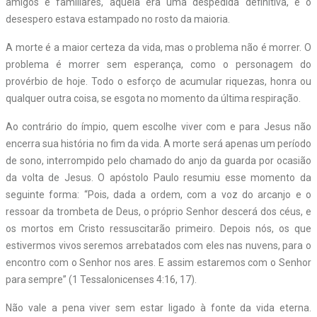
amigos e familiares, aquela era uma despedida definitiva, e o
desespero estava estampado no rosto da maioria.
A morte é a maior certeza da vida, mas o problema não é morrer. O
problema é morrer sem esperança, como o personagem do
provérbio de hoje. Todo o esforço de acumular riquezas, honra ou
qualquer outra coisa, se esgota no momento da última respiração.
Ao contrário do ímpio, quem escolhe viver com e para Jesus não
encerra sua história no fim da vida. A morte será apenas um período
de sono, interrompido pelo chamado do anjo da guarda por ocasião
da volta de Jesus. O apóstolo Paulo resumiu esse momento da
seguinte forma: “Pois, dada a ordem, com a voz do arcanjo e o
ressoar da trombeta de Deus, o próprio Senhor descerá dos céus, e
os mortos em Cristo ressuscitarão primeiro. Depois nós, os que
estivermos vivos seremos arrebatados com eles nas nuvens, para o
encontro com o Senhor nos ares. E assim estaremos com o Senhor
para sempre” (1 Tessalonicenses 4:16, 17).
Não vale a pena viver sem estar ligado à fonte da vida eterna.