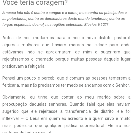
Você teria coragem?
A nossa luta não é contra o sangue e a carne, mas contra os principados e
as potestades, contra os dominadores deste mundo tenebroso, contra as
forças espirituais do mal, nas regiões celestiais. Efésios 6:12??
A
ntes de nos mudarmos para o nosso novo distrito pastoral,
algumas mulheres que haviam morado na cidade para onde
estávamos indo se aproximaram de mim e sugeriram que
rejeitássemos o chamado porque muitas pessoas daquele lugar
praticavam a feitiçaria.
Pensei um pouco e percebi que é comum as pessoas temerem a
feitiçaria, mas não precisamos ter medo se andamos com o Senhor.
Obviamente, eu tinha que contar ao meu marido sobre a
preocupação daquelas senhoras. Quando falei que elas haviam
sugerido que ele rejeitasse a transferência de distrito, ele foi
inflexível: – O Deus em quem eu acredito e a quem sirvo é muito
mais poderoso que qualquer prática sobrenatural. Ele irá nos
proteger de toda a magia!