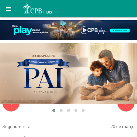

navigate_before
navigate_next
Segunda-feira
20 de março