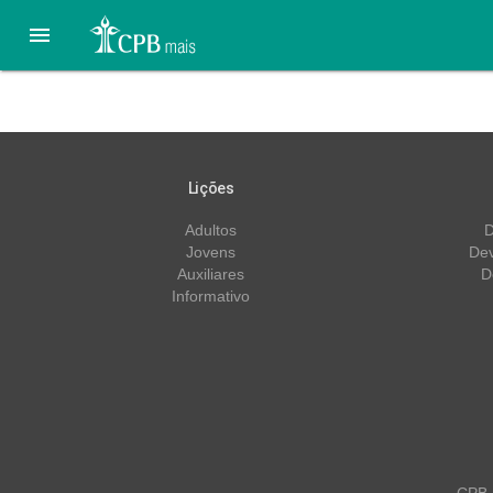

Juvenis – 2º trimestre/23
Lições
Adultos
D
Jovens
Dev
Auxiliares
D
Informativo