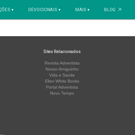
ÇÕES ▾
DEVOCIONAIS ▾
MAIS ▾
BLOG
⇱
Sites Relacionados
Revista Adventista
Nosso Amiguinho
Vida e Saúde
Ellen White Books
Portal Adventista
Novo Tempo