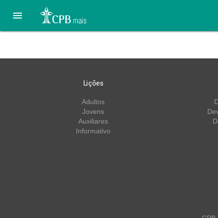

Menores – 2º Trimestre/2
Lições
Adultos
D
Jovens
Dev
Auxiliares
D
Informativo