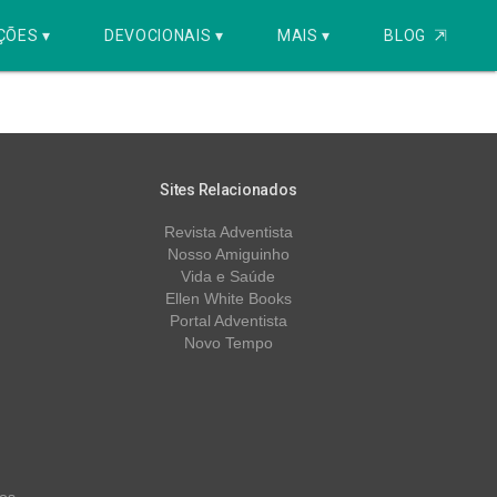
ÇÕES ▾
DEVOCIONAIS ▾
MAIS ▾
BLOG
⇱
Sites Relacionados
Revista Adventista
Nosso Amiguinho
Vida e Saúde
Ellen White Books
Portal Adventista
Novo Tempo