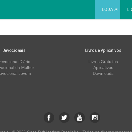
LOJA
⇱
LI
025
Devocionais
Livros e Aplicativos
evocional Diário
Livros Gratuitos
ocional da Mulher
Aplicativos
evocional Jovem
Downloads