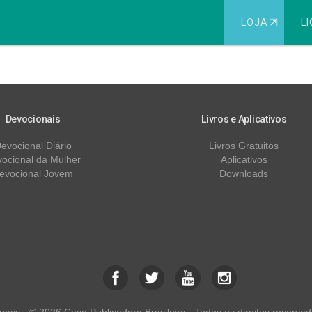
LOJA
⇱
LI
025
Devocionais
Livros e Aplicativos
evocional Diário
Livros Gratuitos
ocional da Mulher
Aplicativos
evocional Jovem
Downloads