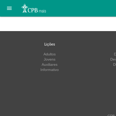

Menores – 4º Trimestre/2
Lições
Adultos
D
Jovens
Dev
Auxiliares
D
Informativo