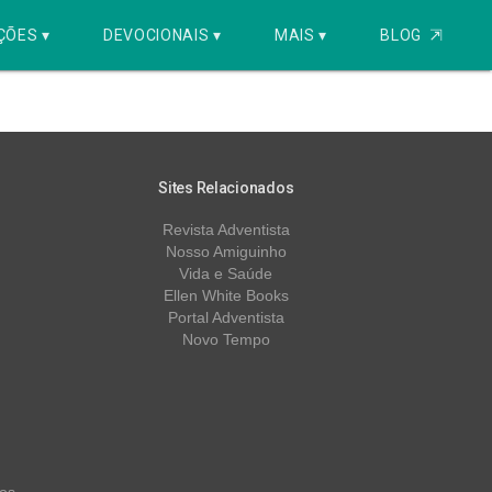
ÇÕES ▾
DEVOCIONAIS ▾
MAIS ▾
BLOG
⇱
Sites Relacionados
Revista Adventista
Nosso Amiguinho
Vida e Saúde
Ellen White Books
Portal Adventista
Novo Tempo