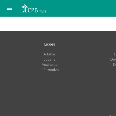

Pôr do sol | 1º trimestre/
Lições
Adultos
D
Jovens
Dev
Auxiliares
D
Informativo