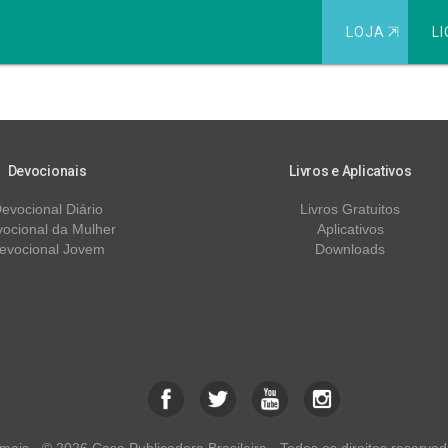
LOJA
⇱
LI
26
Devocionais
Livros e Aplicativos
evocional Diário
Livros Gratuitos
ocional da Mulher
Aplicativos
evocional Jovem
Downloads