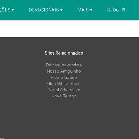
ÇÕES ▾
DEVOCIONAIS ▾
MAIS ▾
BLOG
⇱
Sites Relacionados
Revista Adventista
Nosso Amiguinho
Vida e Saúde
Ellen White Books
Portal Adventista
Novo Tempo