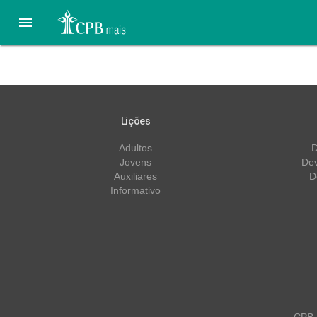

Primários – 2º trimestre/
Lições
Adultos
D
Jovens
Dev
Auxiliares
D
Informativo