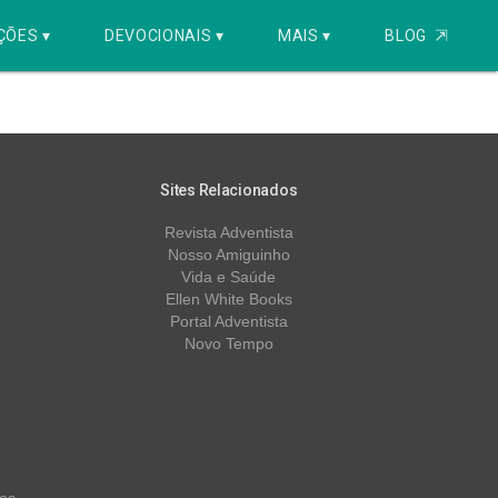
ÇÕES ▾
DEVOCIONAIS ▾
MAIS ▾
BLOG
⇱
Sites Relacionados
Revista Adventista
Nosso Amiguinho
Vida e Saúde
Ellen White Books
Portal Adventista
Novo Tempo