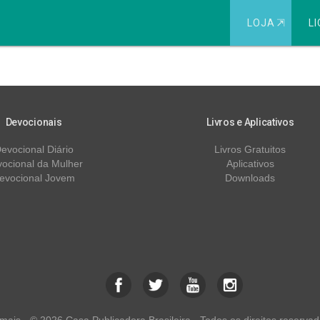
LOJA
⇱
LI
26
Devocionais
Livros e Aplicativos
evocional Diário
Livros Gratuitos
ocional da Mulher
Aplicativos
evocional Jovem
Downloads