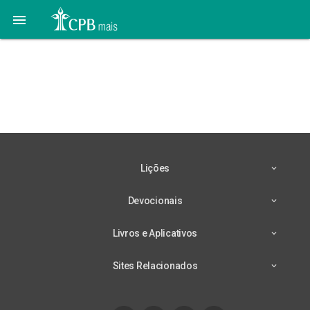

01 de Junho:
Perseverando na
Confiança
Lições
Devocionais
Livros e Aplicativos
Sites Relacionados