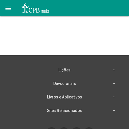

04 de Março –
Transformando Privações
em Vitória
Lições
Devocionais
Livros e Aplicativos
Sites Relacionados