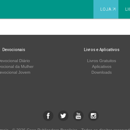
LOJA
⇱
LI
ela Visão
Devocionais
Livros e Aplicativos
evocional Diário
Livros Gratuitos
ocional da Mulher
Aplicativos
evocional Jovem
Downloads