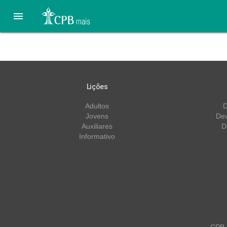

07 de Julho – Enganado p
Lições
Adultos
D
Jovens
Dev
Auxiliares
D
Informativo