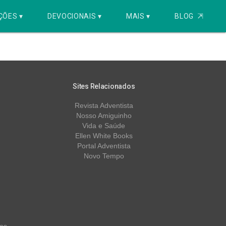
ÇÕES ▾
DEVOCIONAIS ▾
MAIS ▾
BLOG
⇱
Sites Relacionados
Revista Adventista
Nosso Amiguinho
Vida e Saúde
Ellen White Books
Portal Adventista
Novo Tempo