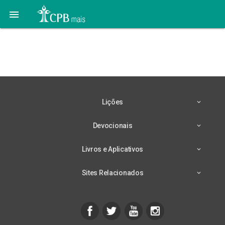

12 de Abril – Derrubando
Muralhas
Lições
Devocionais
Livros e Aplicativos
Sites Relacionados