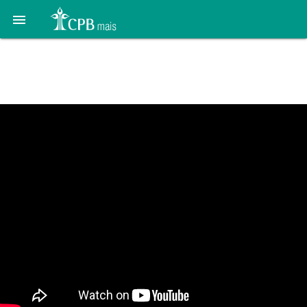

16 de Janeiro – Tesouros
em Vasos de Barro