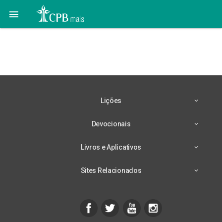

19 de Junho: Mordomia
Cristã
Lições
Devocionais
Livros e Aplicativos
Sites Relacionados