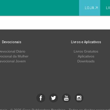
LOJA
⇱
LI
mos Culpados?
Devocionais
Livros e Aplicativos
evocional Diário
Livros Gratuitos
ocional da Mulher
Aplicativos
evocional Jovem
Downloads