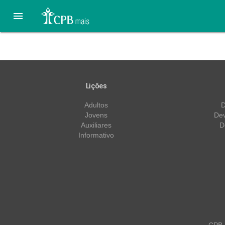

21 de Fevereiro – Nós So
Lições
Adultos
D
Jovens
Dev
Auxiliares
D
Informativo