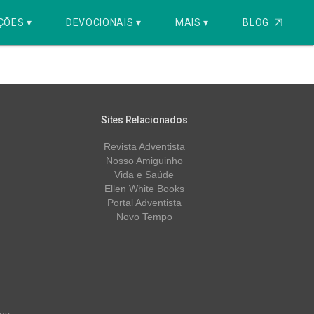
ÇÕES ▾
DEVOCIONAIS ▾
MAIS ▾
BLOG
⇱
Sites Relacionados
Revista Adventista
Nosso Amiguinho
Vida e Saúde
Ellen White Books
Portal Adventista
Novo Tempo