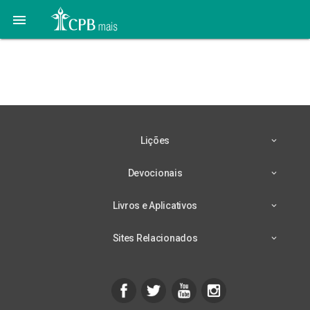

21 de Maio: Ame o Seu
Próximo – 1
Lições
Devocionais
Livros e Aplicativos
Sites Relacionados