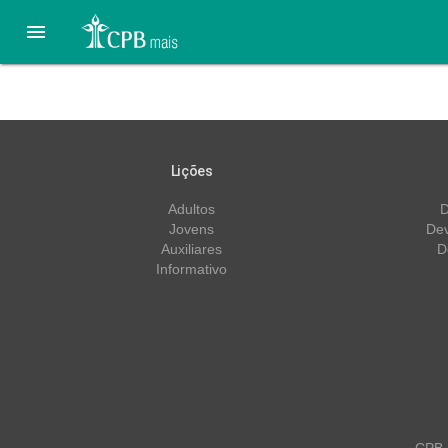

22 de Abril – Eu Me Impor
Lições
Adultos
D
Jovens
Dev
Auxiliares
D
Informativo