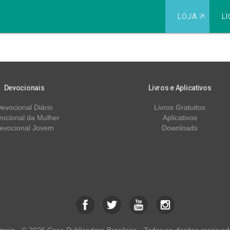
LOJA
⇱
LI
to
Devocionais
Livros e Aplicativos
evocional Diário
Livros Gratuitos
ocional da Mulher
Aplicativos
evocional Jovem
Downloads