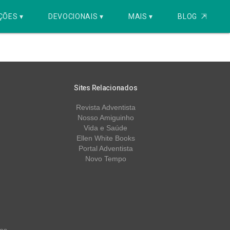
ÇÕES ▾
DEVOCIONAIS ▾
MAIS ▾
BLOG
⇱
Sites Relacionados
Revista Adventista
Nosso Amiguinho
Vida e Saúde
Ellen White Books
Portal Adventista
Novo Tempo