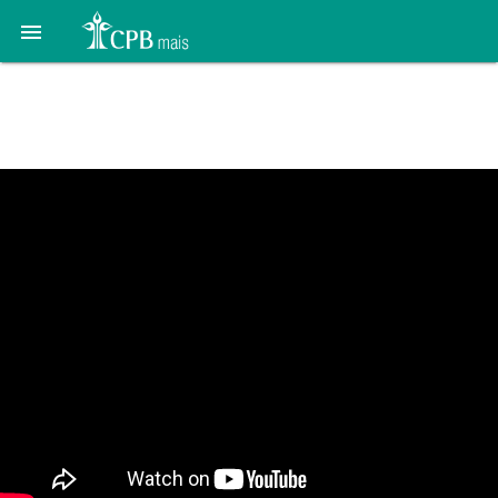

25 de Janeiro – O
Sentido da Vida Cristã