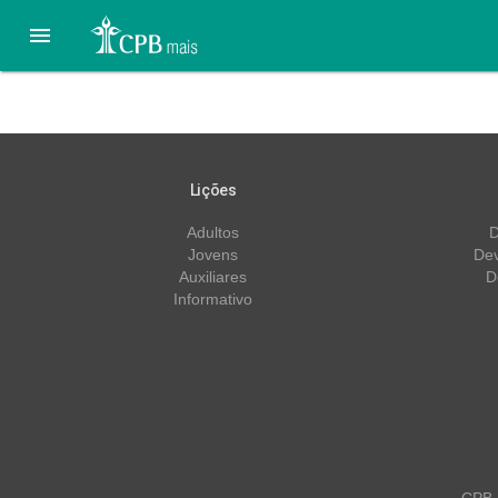

25 de Julho – A Bênção d
Lições
Adultos
D
Jovens
Dev
Auxiliares
D
Informativo