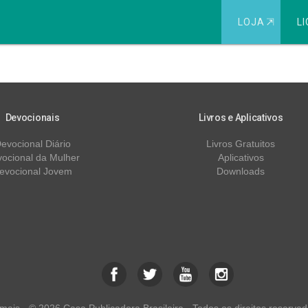
LOJA
⇱
LI
o Dom de Profecia
Devocionais
Livros e Aplicativos
evocional Diário
Livros Gratuitos
ocional da Mulher
Aplicativos
evocional Jovem
Downloads