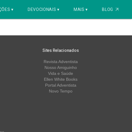
ÇÕES ▾
DEVOCIONAIS ▾
MAIS ▾
BLOG
⇱
Sites Relacionados
Revista Adventista
Nosso Amiguinho
Vida e Saúde
Ellen White Books
Portal Adventista
Novo Tempo