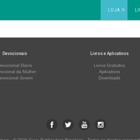
LOJA
⇱
LI
ão
Devocionais
Livros e Aplicativos
evocional Diário
Livros Gratuitos
ocional da Mulher
Aplicativos
evocional Jovem
Downloads