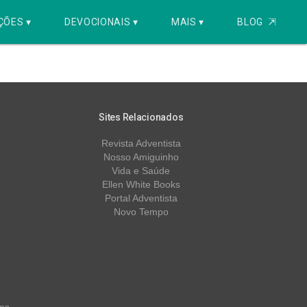
ÇÕES ▾
DEVOCIONAIS ▾
MAIS ▾
BLOG
⇱
Sites Relacionados
Revista Adventista
Nosso Amiguinho
Vida e Saúde
Ellen White Books
Portal Adventista
Novo Tempo