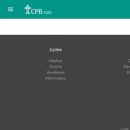

28 de Março – Perseguiç
Lições
Adultos
D
Jovens
Dev
Auxiliares
D
Informativo