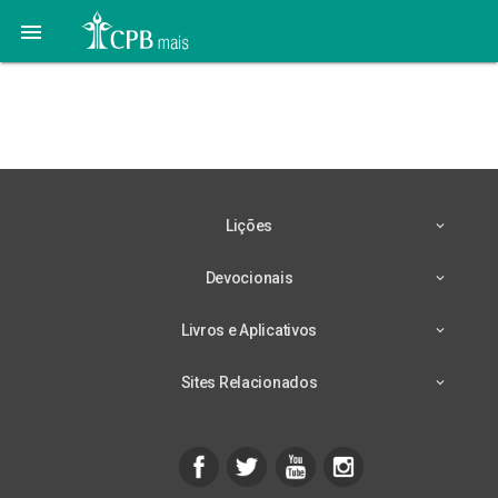

7 de Novembro – De
Onde Vem o Mal?
Lições
Devocionais
Livros e Aplicativos
Sites Relacionados