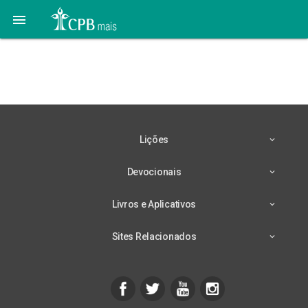

8 de Outubro – Qual o
Consolo dos Incrédulos?
Lições
Devocionais
Livros e Aplicativos
Sites Relacionados