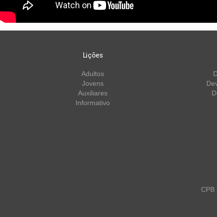
Lições
Adultos
D
Jovens
Dev
Auxiliares
D
Informativo
CPB m