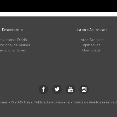
Devocionais
Livros e Aplicativos
evocional Diário
Livros Gratuitos
ocional da Mulher
Aplicativos
evocional Jovem
Downloads
ais - © 2026 Casa Publicadora Brasileira - Todos os direitos reservad