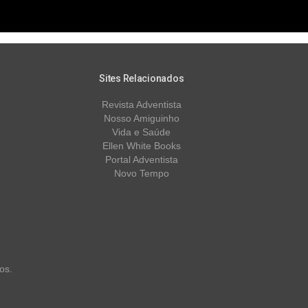
Sites Relacionados
Revista Adventista
Nosso Amiguinho
Vida e Saúde
Ellen White Books
Portal Adventista
Novo Tempo
os.