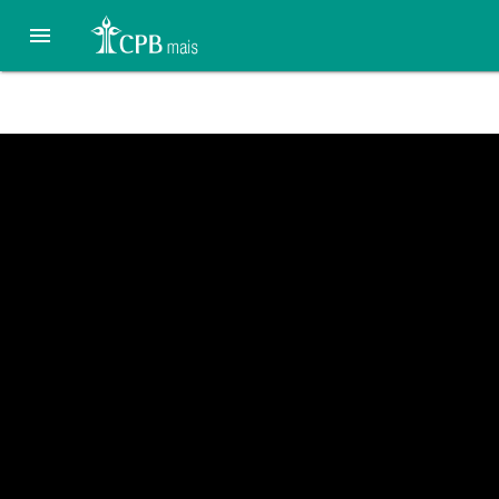

Deus Conosco (Is 7:14)