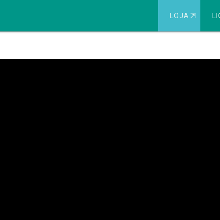
LOJA
⇱
LI