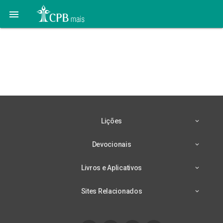

Lição 10 – 02/09 – O
Sinal de Que
Pertencemos a Deus
Lições
Devocionais
Livros e Aplicativos
Sites Relacionados