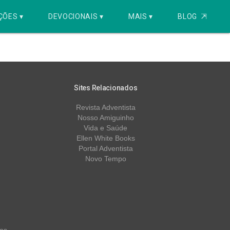
ÇÕES ▾
DEVOCIONAIS ▾
MAIS ▾
BLOG
⇱
Sites Relacionados
Revista Adventista
Nosso Amiguinho
Vida e Saúde
Ellen White Books
Portal Adventista
Novo Tempo