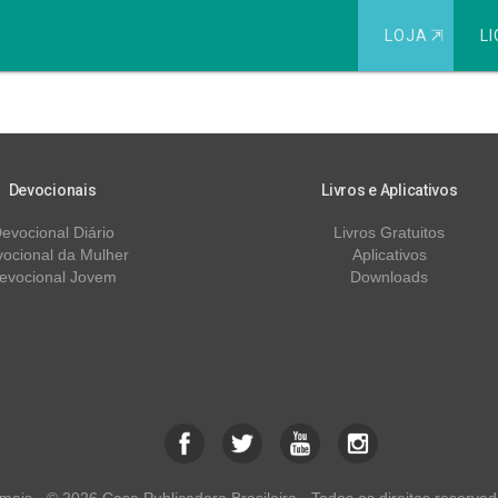
LOJA
⇱
LI
ado e a Criação
Devocionais
Livros e Aplicativos
evocional Diário
Livros Gratuitos
ocional da Mulher
Aplicativos
evocional Jovem
Downloads