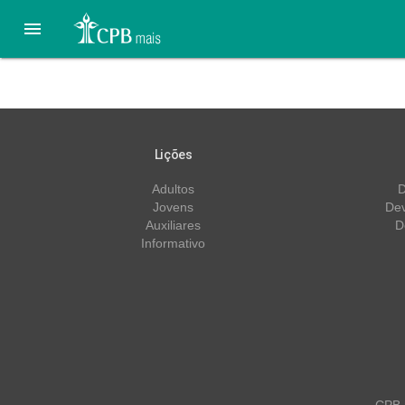

Lição 10 – 29/08 – O Sáb
Lições
Adultos
D
Jovens
Dev
Auxiliares
D
Informativo