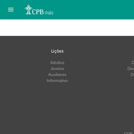

Lição 10 – 30/11 – Tenh
Lições
Adultos
D
Jovens
Dev
Auxiliares
D
Informativo