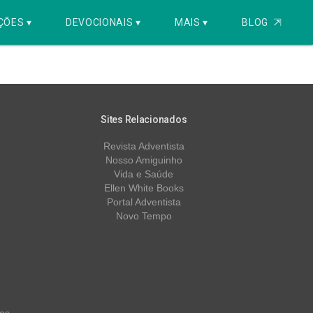
ÇÕES ▾
DEVOCIONAIS ▾
MAIS ▾
BLOG
⇱
Se Esqueçam
Sites Relacionados
Revista Adventista
Nosso Amiguinho
Vida e Saúde
Ellen White Books
Portal Adventista
Novo Tempo