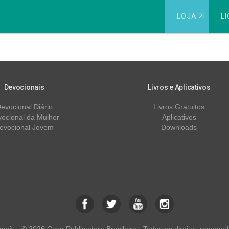
LOJA
⇱
LI
am Cuidado para Que Não 
Devocionais
Livros e Aplicativos
evocional Diário
Livros Gratuitos
ocional da Mulher
Aplicativos
evocional Jovem
Downloads