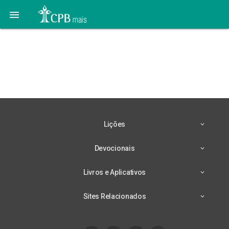

Lição 10 – 31/08 – O
Estrangeiro Dentro das
Tuas Portas
Lições
Devocionais
Livros e Aplicativos
Sites Relacionados