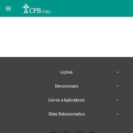

Lição 11 – 09/09 –
Conquistando uma
Cidade Celestial
Lições
Devocionais
Livros e Aplicativos
Sites Relacionados