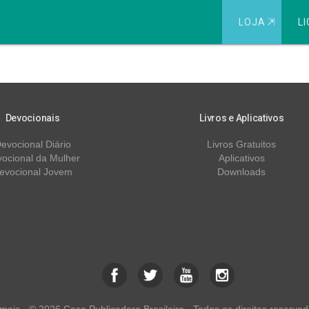
LOJA
⇱
LI
eta Inquieto
Devocionais
Livros e Aplicativos
evocional Diário
Livros Gratuitos
ocional da Mulher
Aplicativos
evocional Jovem
Downloads