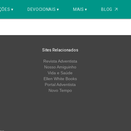
ÇÕES ▾
DEVOCIONAIS ▾
MAIS ▾
BLOG
⇱
Sites Relacionados
Revista Adventista
Nosso Amiguinho
Vida e Saúde
Ellen White Books
Portal Adventista
Novo Tempo