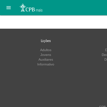

Lição 12 – 11/09 – O Prof
Lições
Adultos
D
Jovens
Dev
Auxiliares
D
Informativo