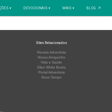
ÇÕES ▾
DEVOCIONAIS ▾
MAIS ▾
BLOG
⇱
Sites Relacionados
Revista Adventista
Nosso Amiguinho
Vida e Saúde
Ellen White Books
Portal Adventista
Novo Tempo