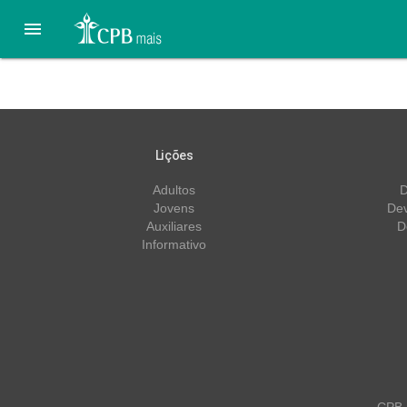

Lição 12 – 12/09 – Fugin
Lições
Adultos
D
Jovens
Dev
Auxiliares
D
Informativo