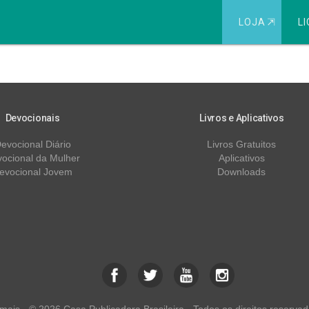
LOJA
⇱
LI
do
Devocionais
Livros e Aplicativos
evocional Diário
Livros Gratuitos
ocional da Mulher
Aplicativos
evocional Jovem
Downloads