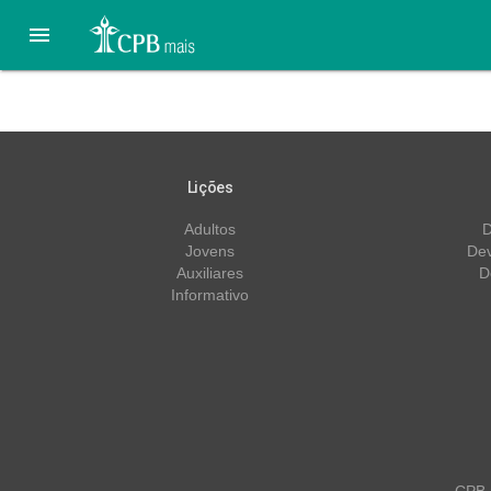

Lição 13 – 20/09 – A Con
Lições
Adultos
D
Jovens
Dev
Auxiliares
D
Informativo