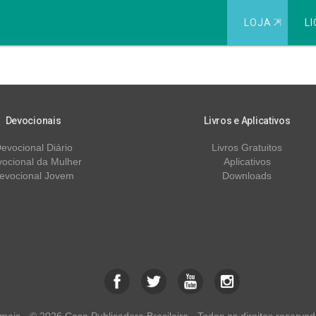
LOJA
⇱
LI
tagem Regressiva
Devocionais
Livros e Aplicativos
evocional Diário
Livros Gratuitos
ocional da Mulher
Aplicativos
evocional Jovem
Downloads