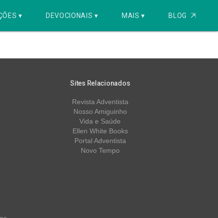
ÇÕES ▾
DEVOCIONAIS ▾
MAIS ▾
BLOG
⇱
Sites Relacionados
Revista Adventista
Nosso Amiguinho
Vida e Saúde
Ellen White Books
Portal Adventista
Novo Tempo