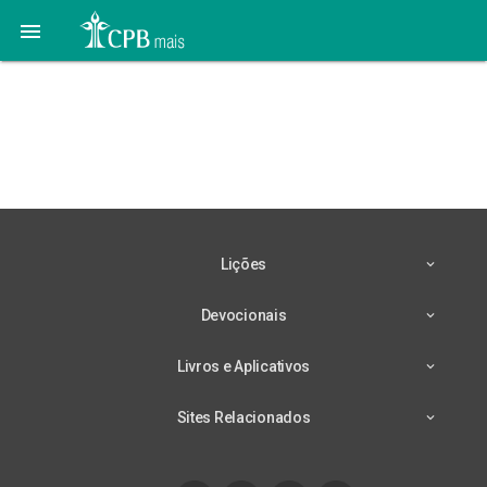

Lição 13 – 23/09 –
Alegrem-Se Sempre no
Senhor
Lições
Devocionais
Livros e Aplicativos
Sites Relacionados