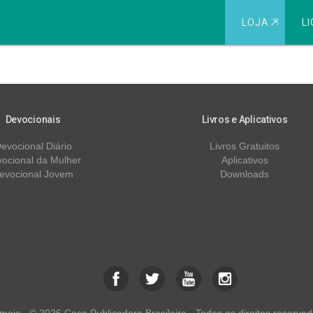
LOJA
⇱
LI
a Com Abraão
Devocionais
Livros e Aplicativos
evocional Diário
Livros Gratuitos
ocional da Mulher
Aplicativos
evocional Jovem
Downloads