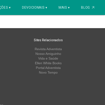
ÇÕES ▾
DEVOCIONAIS ▾
MAIS ▾
BLOG
⇱
Sites Relacionados
Revista Adventista
Nosso Amiguinho
Vida e Saúde
Ellen White Books
Portal Adventista
Novo Tempo