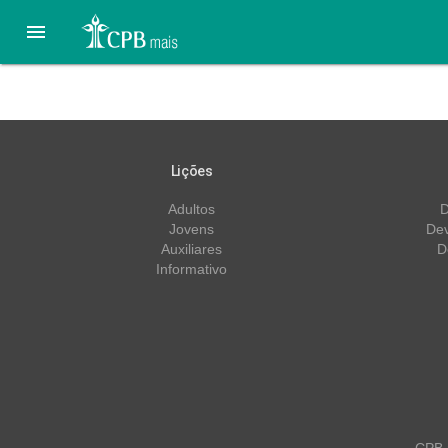

Lição 2 – 06/04 – Alianç
Lições
Adultos
D
Jovens
Dev
Auxiliares
D
Informativo