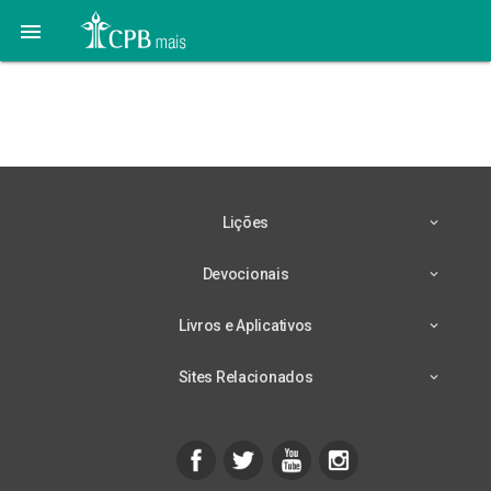

Lição 3 – 10/07 – As
Raízes da Inquietação
Lições
Devocionais
Livros e Aplicativos
Sites Relacionados