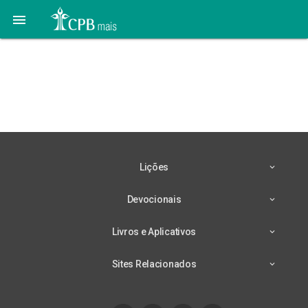

Lição 3 – 11/04 – O
Princípio do Pecado (Gn
6:5)
Lições
Devocionais
Livros e Aplicativos
Sites Relacionados