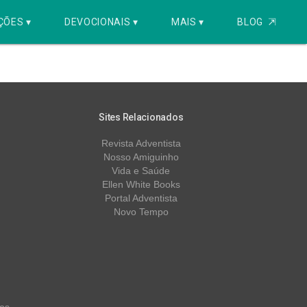
ÇÕES ▾
DEVOCIONAIS ▾
MAIS ▾
BLOG
⇱
Sites Relacionados
Revista Adventista
Nosso Amiguinho
Vida e Saúde
Ellen White Books
Portal Adventista
Novo Tempo