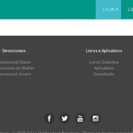
LOJA
⇱
LI
Adicional
Devocionais
Livros e Aplicativos
evocional Diário
Livros Gratuitos
ocional da Mulher
Aplicativos
evocional Jovem
Downloads