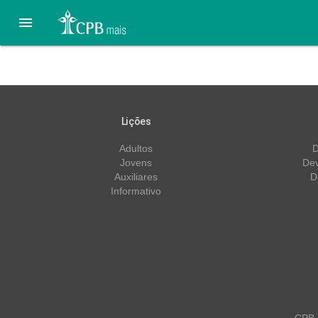

Lição 4 – 23/04 – Estudo 
Lições
Adultos
D
Jovens
Dev
Auxiliares
D
Informativo