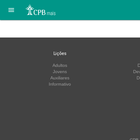

Lição 5 – 24/04 – Filhos
Lições
Adultos
D
Jovens
Dev
Auxiliares
D
Informativo