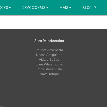
ÇÕES ▾
DEVOCIONAIS ▾
MAIS ▾
BLOG
⇱
Sites Relacionados
Revista Adventista
Nosso Amiguinho
Vida e Saúde
Ellen White Books
Portal Adventista
Novo Tempo