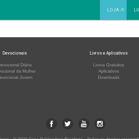
LOJA
⇱
LI
 da Promessa
Devocionais
Livros e Aplicativos
evocional Diário
Livros Gratuitos
ocional da Mulher
Aplicativos
evocional Jovem
Downloads