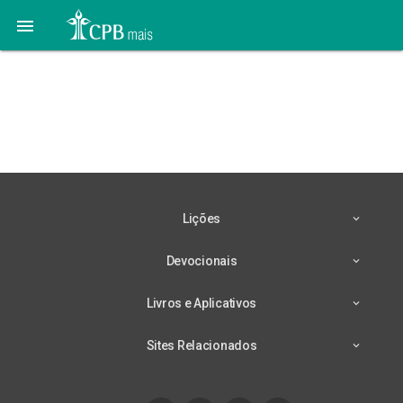

Lição 5 – 28/04 – Uma
Grande e Poderosa
Nação
Lições
Devocionais
Livros e Aplicativos
Sites Relacionados