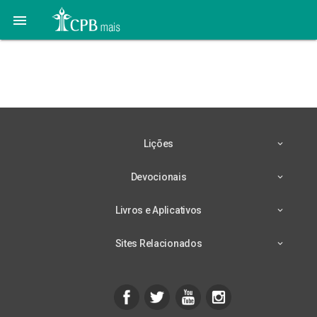

Lição 8 – 15/05 – A Lei
da Aliança
Lições
Devocionais
Livros e Aplicativos
Sites Relacionados