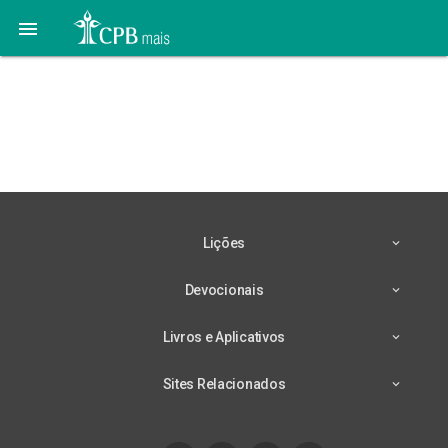

Lição 8 – 18/05 – A Lei
Dentro da Aliança (Dt
10:12, 13)
Lições
Devocionais
Livros e Aplicativos
Sites Relacionados