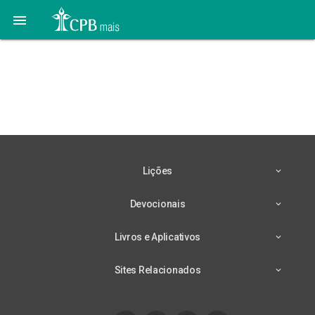

O grande livro de
histórias #08 | A cura de
um cego de nascença
Lições
Devocionais
Livros e Aplicativos
Sites Relacionados